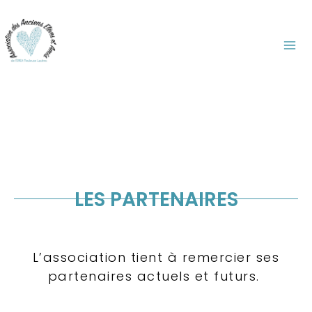
Aller
au
contenu
Association des Anciens Élèves et Amis de l'EREA Toulouse Lautrec
LES PARTENAIRES
L’association tient à remercier ses
partenaires actuels et futurs.